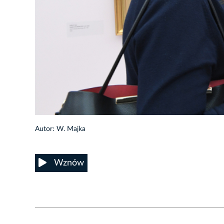
25/33
Autor: W. Majka
Wznów