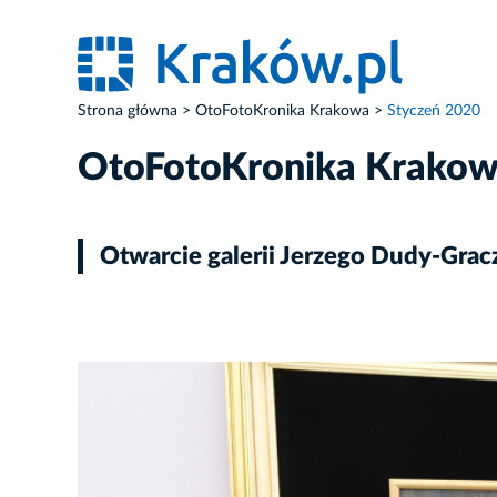
Strona główna
OtoFotoKronika Krakowa
Styczeń 2020
OtoFotoKronika Krako
Otwarcie galerii Jerzego Dudy-Gr
ZDJĘCIE