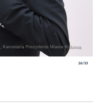
26/33
Autor: W. 