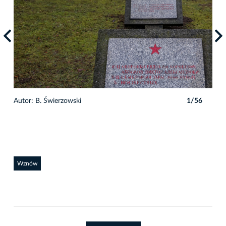
Autor: B. Świerzowski
1/56
Auto
Wznów