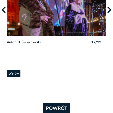
2
Autor: B. Świerzowski
17/32
Auto
Wznów
POWRÓT