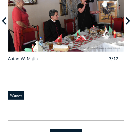
7
Autor: W. Majka
7/17
Auto
Wznów