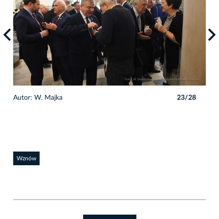
8
Autor: W. Majka
23/28
Auto
Wznów