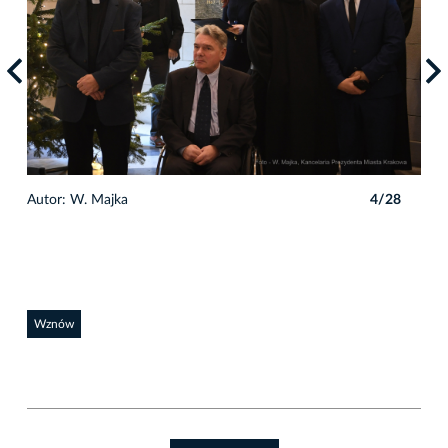
8
Autor: W. Majka
4/28
Auto
Wznów