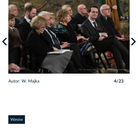
3
Autor: W. Majka
4/23
Auto
Wznów