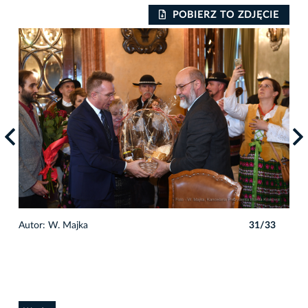
IE
POBIERZ TO ZDJĘCIE
3
Autor: W. Majka
31/33
Auto