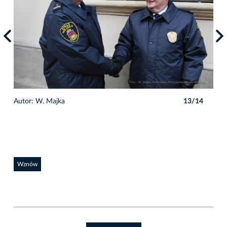
4
Autor: W. Majka
13/14
Auto
Wznów