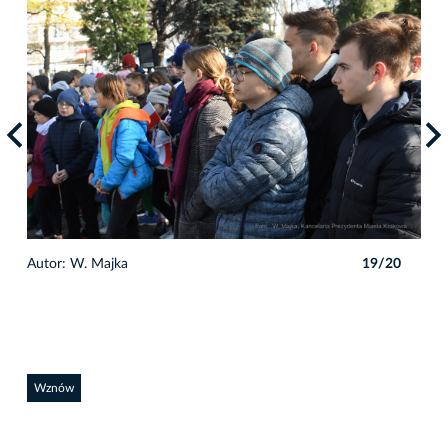
0
Autor: W. Majka
19/20
Auto
Wznów