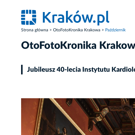
Strona główna
OtoFotoKronika Krakowa
Październik
OtoFotoKronika Krako
Jubileusz 40-lecia Instytutu Kardiol
ZDJĘCIE