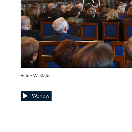
6/16
Autor: W. Majka
Wznów