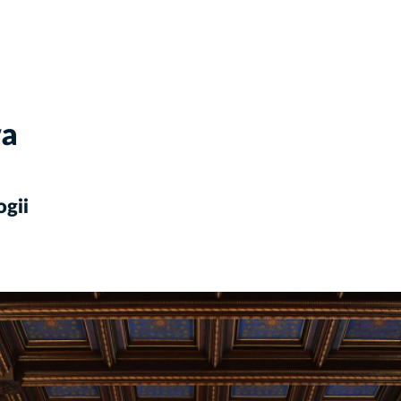
wa
ogii