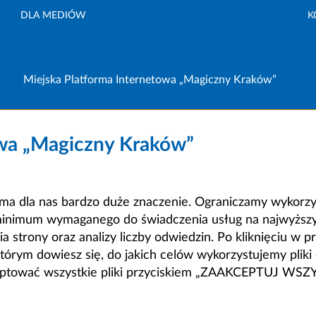
DLA MEDIÓW
K
Miejska Platforma Internetowa „Magiczny Kraków”
owa „Magiczny Kraków”
a dla nas bardzo duże znaczenie. Ograniczamy wykorzyst
minimum wymaganego do świadczenia usług na najwyższym
strony oraz analizy liczby odwiedzin. Po kliknięciu w pr
m dowiesz się, do jakich celów wykorzystujemy pliki c
ceptować wszystkie pliki przyciskiem „ZAAKCEPTUJ WS