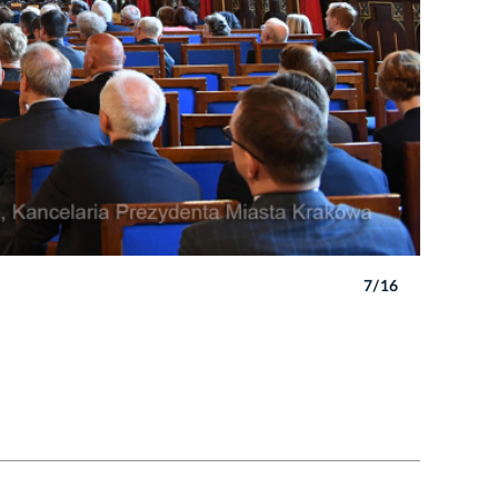
7/16
Autor: W. 