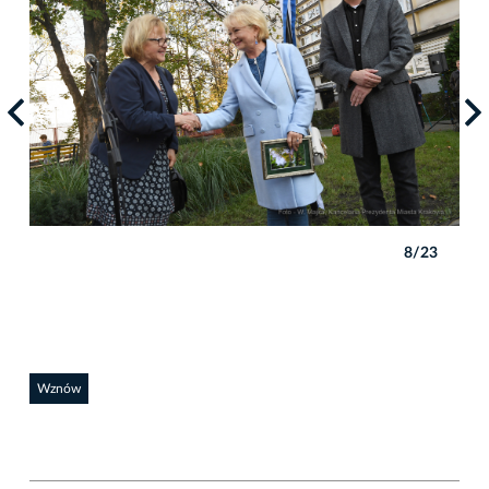
3
8/23
Wznów