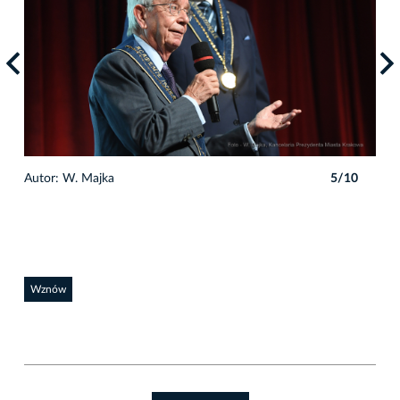
0
Autor: W. Majka
5/10
Auto
Wznów