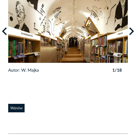
Autor: W. Majka
1/18
Auto
Wznów