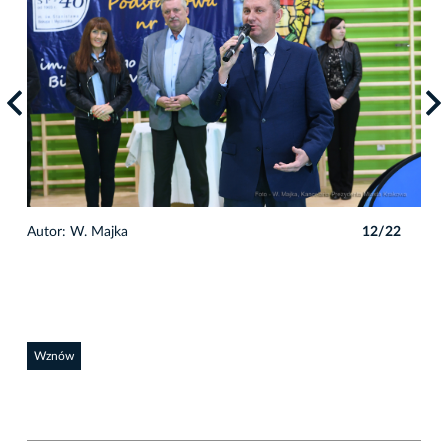
2
Autor: W. Majka
12/22
Auto
Wznów