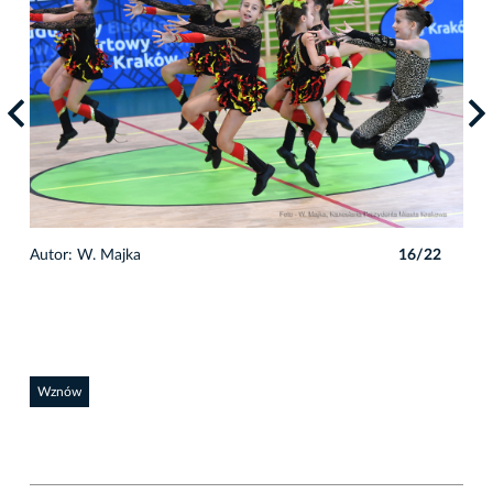
2
Autor: W. Majka
16/22
Auto
Wznów