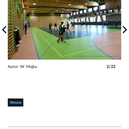
2
Autor: W. Majka
2/22
Auto
Wznów