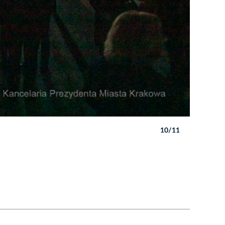
10/11
Autor: B. 