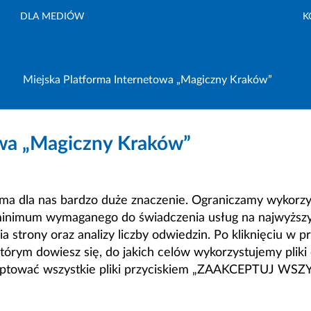
DLA MEDIÓW
K
Miejska Platforma Internetowa „Magiczny Kraków”
owa „Magiczny Kraków”
a dla nas bardzo duże znaczenie. Ograniczamy wykorzyst
minimum wymaganego do świadczenia usług na najwyższym
strony oraz analizy liczby odwiedzin. Po kliknięciu w pr
m dowiesz się, do jakich celów wykorzystujemy pliki c
ceptować wszystkie pliki przyciskiem „ZAAKCEPTUJ WS