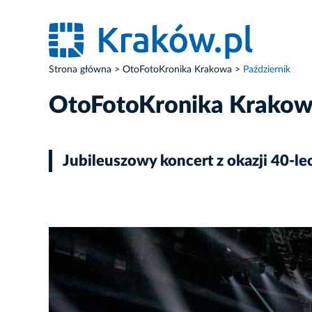
Strona główna
OtoFotoKronika Krakowa
Październik
OtoFotoKronika Krako
Jubileuszowy koncert z okazji 40-le
ZDJĘCIE