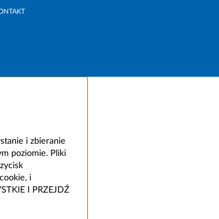
ONTAKT
anie i zbieranie
 poziomie. Pliki
zycisk
ookie, i
ZYSTKIE I PRZEJDŹ