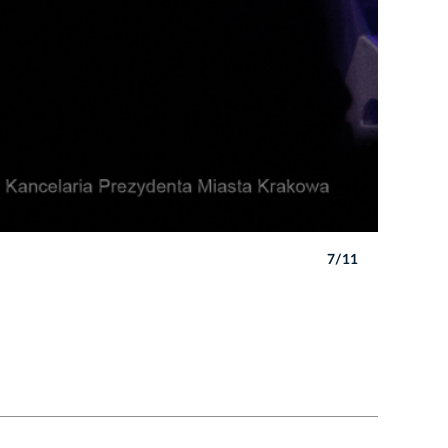
7/11
Autor: B. 