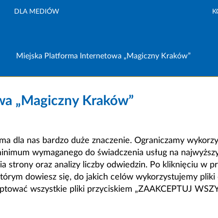
DLA MEDIÓW
K
Miejska Platforma Internetowa „Magiczny Kraków”
owa „Magiczny Kraków”
a dla nas bardzo duże znaczenie. Ograniczamy wykorzyst
minimum wymaganego do świadczenia usług na najwyższym
strony oraz analizy liczby odwiedzin. Po kliknięciu w pr
m dowiesz się, do jakich celów wykorzystujemy pliki c
ceptować wszystkie pliki przyciskiem „ZAAKCEPTUJ WS