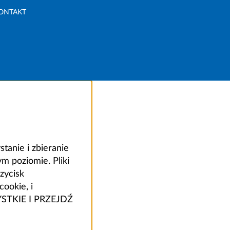
ONTAKT
anie i zbieranie
 poziomie. Pliki
zycisk
ookie, i
ZYSTKIE I PRZEJDŹ