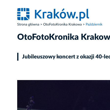
Strona główna
OtoFotoKronika Krakowa
Październik
OtoFotoKronika Krako
Jubileuszowy koncert z okazji 40-le
ZDJĘCIE