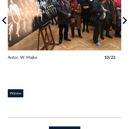
2
Autor: W. Majka
10/22
Auto
Wznów