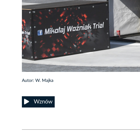
18/29
Autor: W. Majka
Wznów