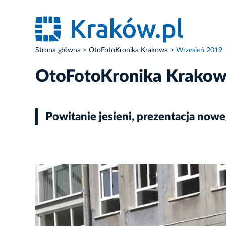
Strona główna
OtoFotoKronika Krakowa
Wrzesień 2019
OtoFotoKronika Krako
Powitanie jesieni, prezentacja now
ZDJĘCIE