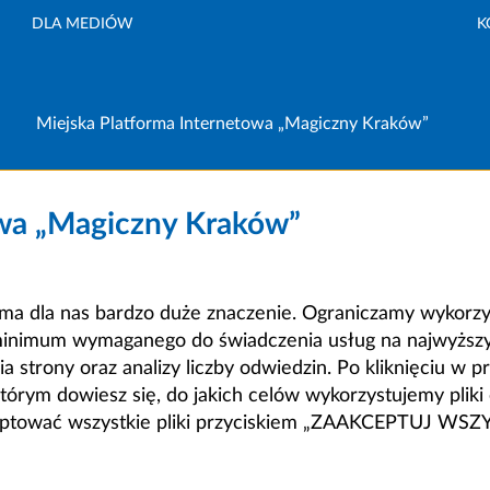
DLA MEDIÓW
K
Miejska Platforma Internetowa „Magiczny Kraków”
owa „Magiczny Kraków”
a dla nas bardzo duże znaczenie. Ograniczamy wykorzyst
minimum wymaganego do świadczenia usług na najwyższym
strony oraz analizy liczby odwiedzin. Po kliknięciu w pr
m dowiesz się, do jakich celów wykorzystujemy pliki c
ceptować wszystkie pliki przyciskiem „ZAAKCEPTUJ WS