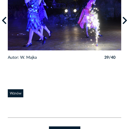
0
Autor: W. Majka
39/40
Auto
Wznów