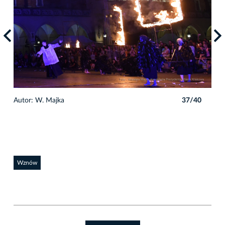
0
Autor: W. Majka
37/40
Auto
Wznów