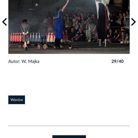
0
Autor: W. Majka
29/40
Auto
Wznów