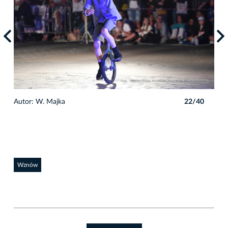
0
Autor: W. Majka
22/40
Auto
Wznów