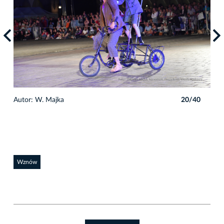
0
Autor: W. Majka
20/40
Auto
Wznów