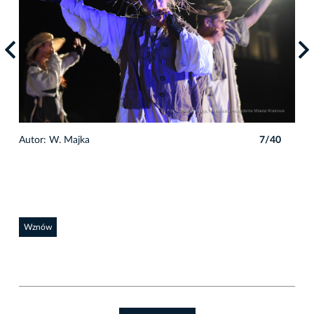
0
Autor: W. Majka
7/40
Auto
Wznów