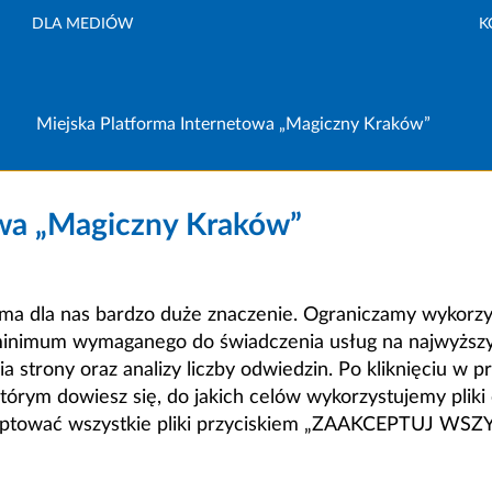
DLA MEDIÓW
K
Miejska Platforma Internetowa „Magiczny Kraków”
owa „Magiczny Kraków”
a dla nas bardzo duże znaczenie. Ograniczamy wykorzyst
minimum wymaganego do świadczenia usług na najwyższym
strony oraz analizy liczby odwiedzin. Po kliknięciu w pr
m dowiesz się, do jakich celów wykorzystujemy pliki c
ceptować wszystkie pliki przyciskiem „ZAAKCEPTUJ WS