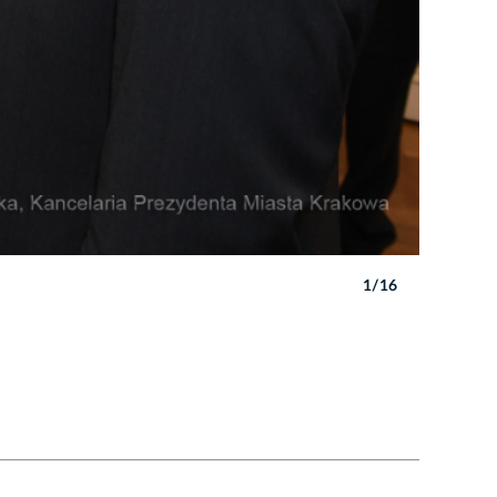
1/16
Autor: W. 