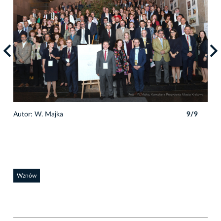
9
Autor: W. Majka
9/9
Auto
Wznów