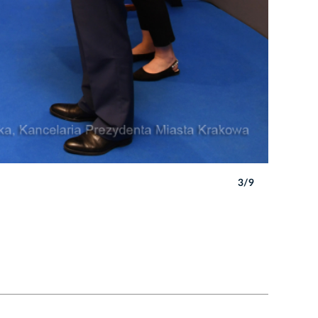
3/9
Autor: W. 