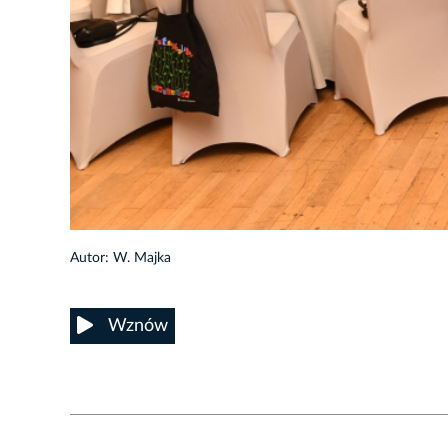
2/9
Autor: W. Majka
Wznów