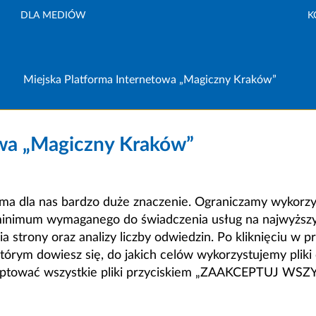
DLA MEDIÓW
K
Miejska Platforma Internetowa „Magiczny Kraków”
owa „Magiczny Kraków”
a dla nas bardzo duże znaczenie. Ograniczamy wykorzyst
minimum wymaganego do świadczenia usług na najwyższym
strony oraz analizy liczby odwiedzin. Po kliknięciu w pr
m dowiesz się, do jakich celów wykorzystujemy pliki c
ceptować wszystkie pliki przyciskiem „ZAAKCEPTUJ WS