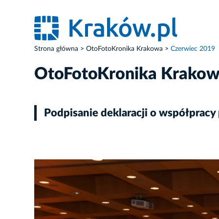
Strona główna
OtoFotoKronika Krakowa
Czerwiec 2019
OtoFotoKronika Krako
Podpisanie deklaracji o współprac
ZDJĘCIE