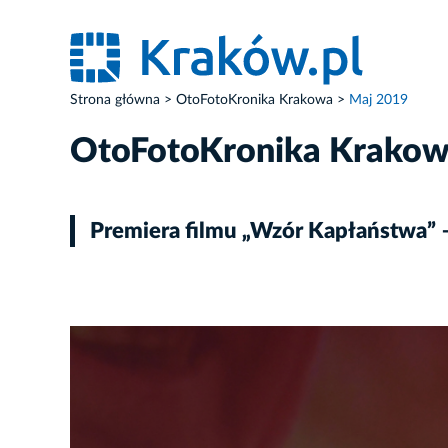
Strona główna
OtoFotoKronika Krakowa
Maj 2019
OtoFotoKronika Krako
Premiera filmu „Wzór Kapłaństwa” – 
ZDJĘCIE