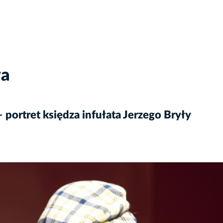
wa
portret księdza infułata Jerzego Bryły