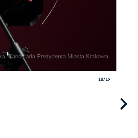
18/19
Autor: W. 