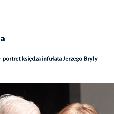
wa
portret księdza infułata Jerzego Bryły