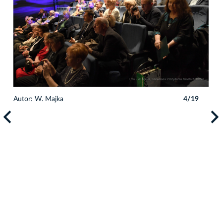
9
Autor: W. Majka
4/19
Auto