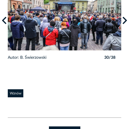
8
Autor: B. Świerzowski
30/38
Auto
Wznów