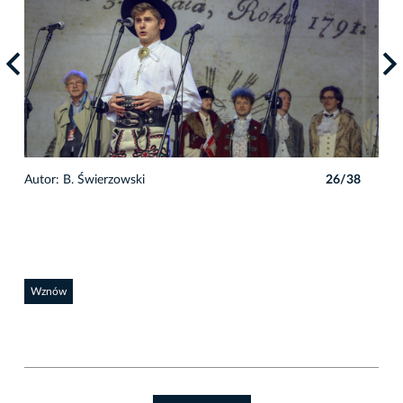
8
Autor: B. Świerzowski
26/38
Auto
Wznów