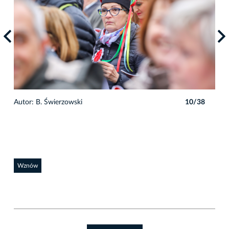
8
Autor: B. Świerzowski
10/38
Auto
Wznów