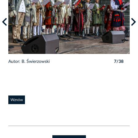
8
Autor: B. Świerzowski
7/38
Auto
Wznów