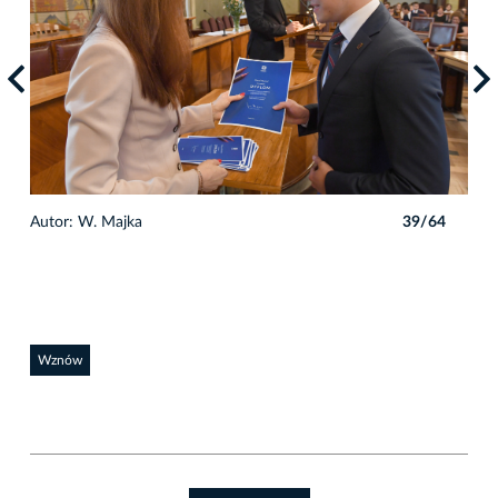
4
Autor: W. Majka
39/64
Auto
Wznów