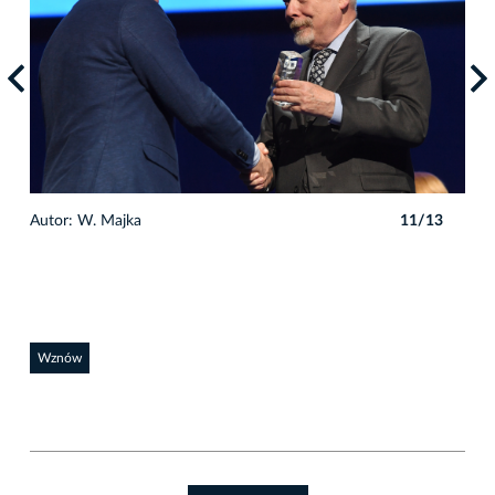
3
Autor: W. Majka
11/13
Auto
Wznów