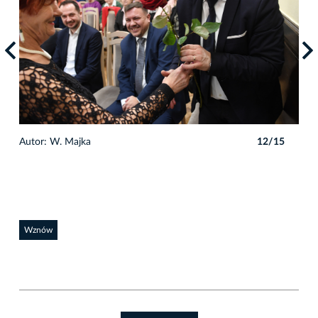
5
Autor: W. Majka
12/15
Auto
Wznów