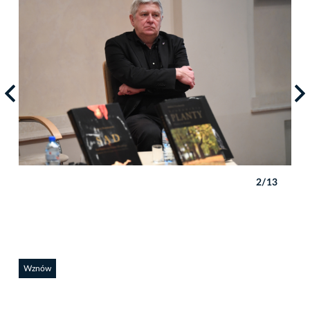
3
2/13
Wznów