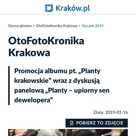
Strona główna
OtoFotoKronika Krakowa
Styczeń 2019
OtoFotoKronika
Krakowa
Promocja albumu pt. „Planty
krakowskie” wraz z dyskusją
panelową „Planty – upiorny sen
dewelopera”
Data: 2019-01-16
IE
POBIERZ TO ZDJĘCIE