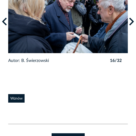
2
Autor: B. Świerzowski
16/32
Auto
Wznów