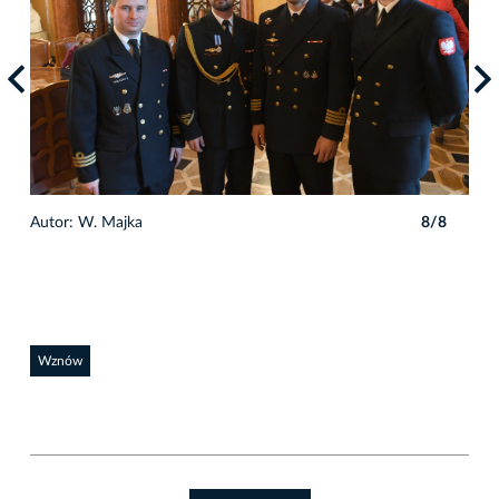
8
Autor: W. Majka
8/8
Auto
Wznów