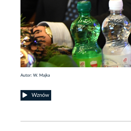
3/16
Autor: W. Majka
Wznów