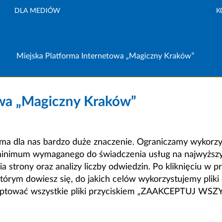
DLA MEDIÓW
K
Miejska Platforma Internetowa „Magiczny Kraków”
owa „Magiczny Kraków”
a dla nas bardzo duże znaczenie. Ograniczamy wykorzyst
minimum wymaganego do świadczenia usług na najwyższym
strony oraz analizy liczby odwiedzin. Po kliknięciu w pr
m dowiesz się, do jakich celów wykorzystujemy pliki c
ceptować wszystkie pliki przyciskiem „ZAAKCEPTUJ WS