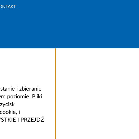
ONTAKT
anie i zbieranie
 poziomie. Pliki
zycisk
ookie, i
ZYSTKIE I PRZEJDŹ