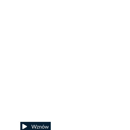
32/71
Wznów