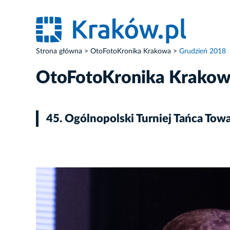
Strona główna
OtoFotoKronika Krakowa
Grudzień 2018
OtoFotoKronika Krako
45. Ogólnopolski Turniej Tańca Tow
ZDJĘCIE