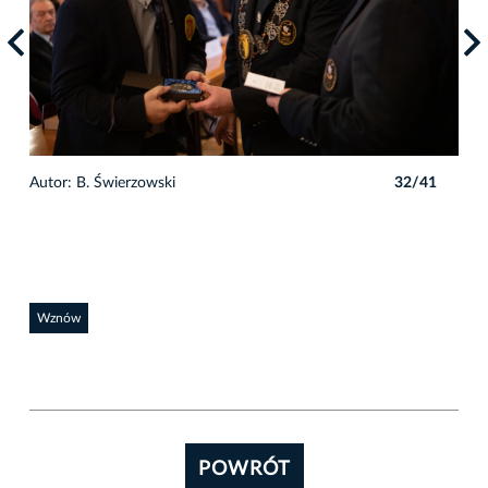
1
Autor: B. Świerzowski
32/41
Auto
Wznów
POWRÓT