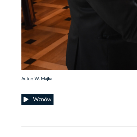
40/52
Autor: W. Majka
Wznów