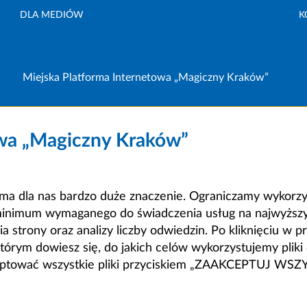
DLA MEDIÓW
K
Miejska Platforma Internetowa „Magiczny Kraków”
owa „Magiczny Kraków”
a dla nas bardzo duże znaczenie. Ograniczamy wykorzyst
minimum wymaganego do świadczenia usług na najwyższym
strony oraz analizy liczby odwiedzin. Po kliknięciu w pr
m dowiesz się, do jakich celów wykorzystujemy pliki c
ceptować wszystkie pliki przyciskiem „ZAAKCEPTUJ WS