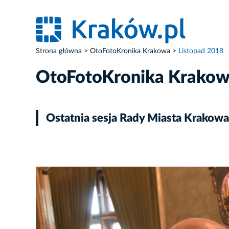
Strona główna
OtoFotoKronika Krakowa
Listopad 2018
OtoFotoKronika Krako
Ostatnia sesja Rady Miasta Krakowa
ZDJĘCIE