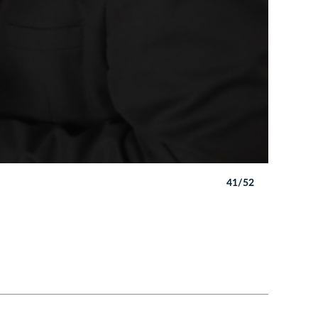
41/52
Autor: W. 