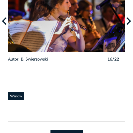
2
Autor: B. Świerzowski
16/22
Auto
Wznów