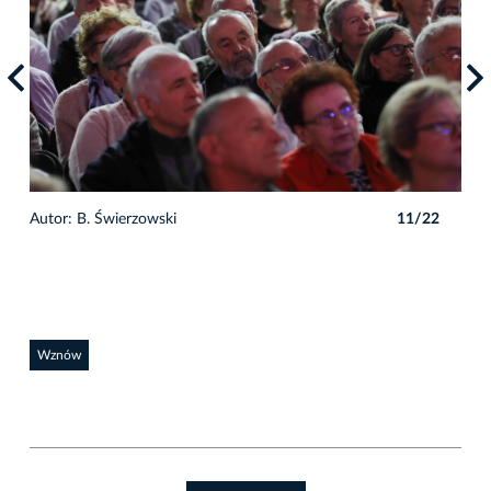
2
Autor: B. Świerzowski
11/22
Auto
Wznów